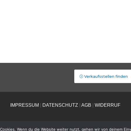
Verkaufsstellen finden
IMPRESSUM
|
DATENSCHUTZ
|
AGB
|
WIDERRUF
Cookies. Wenn du die Website weiter nutzt, gehen wir von deinem Einv