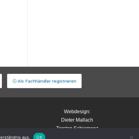
Als Fachhändler registrieren
Webdesign:
Dieter Mallach
Torsten Schiemenz
erständnis aus.
OK