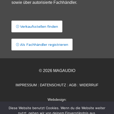
sowie über autorisierte Fachhändler.
Verkaufsstellen finden
Als Fachhändler registrieren
© 2026 MAGAUDIO
IMPRESSUM
|
DATENSCHUTZ
|
AGB
|
WIDERRUF
Webdesign:
Dieter Mallach
Diese Website benutzt Cookies. Wenn du die Website weiter
nutzt, gehen wir von deinem Einverständnis aus.
Torsten Schiemenz